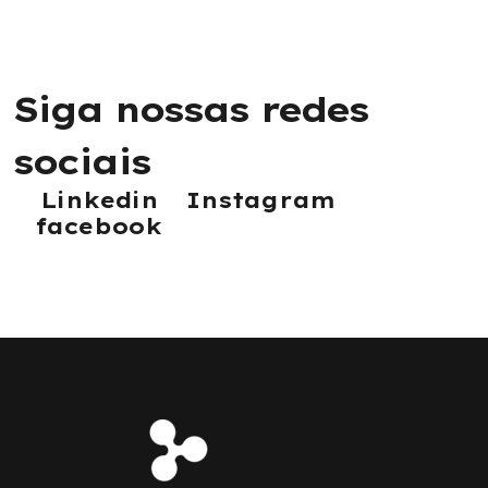
S
i
g
a
n
o
s
s
a
s
r
e
d
e
s
s
o
c
i
a
i
s
Linkedin
Instagram
facebook