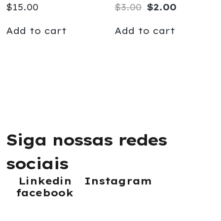
$
15.00
$
3.00
$
2.00
Add to cart
Add to cart
S
i
g
a
n
o
s
s
a
s
r
e
d
e
s
s
o
c
i
a
i
s
Linkedin
Instagram
facebook