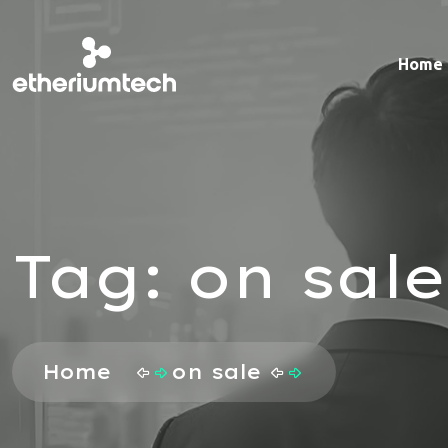
Home
Tag:
on sale
Home
on sale