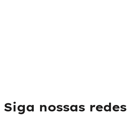
S
i
g
a
n
o
s
s
a
s
r
e
d
e
s