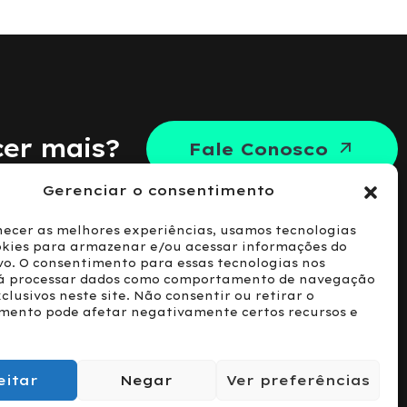
er mais?
Fale Conosco
Gerenciar o consentimento
necer as melhores experiências, usamos tecnologias
kies para armazenar e/ou acessar informações do
ivo. O consentimento para essas tecnologias nos
á processar dados como comportamento de navegação
clusivos neste site. Não consentir ou retirar o
ato
mento pode afetar negativamente certos recursos e
eitar
Negar
Ver preferências